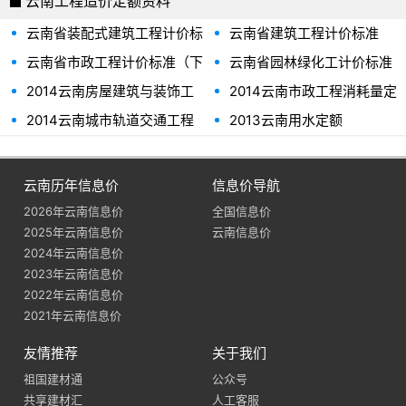
云南工程造价定额资料
云南省装配式建筑工程计价标
云南省建筑工程计价标准
准下册2020年版
（上）2020年版
云南省市政工程计价标准（下
云南省园林绿化工计价标准
册）2020年版
2020年版
2014云南房屋建筑与装饰工
2014云南市政工程消耗量定
程消耗量定额（上、下）
额（上、中、下）
2014云南城市轨道交通工程
2013云南用水定额
消耗量定额（上、下册）
云南历年信息价
信息价导航
2026年云南信息价
全国信息价
2025年云南信息价
云南信息价
2024年云南信息价
2023年云南信息价
2022年云南信息价
2021年云南信息价
友情推荐
关于我们
祖国建材通
公众号
共享建材汇
人工客服